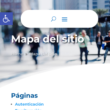
Abrir barra de herramientas
Mapa del sitio
Home
Mapa del sitio
9
Páginas
Autenticación