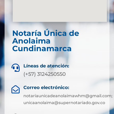
Notaría Única de
Anolaima
Cundinamarca
Líneas de atención:

(+57) 3124250550
Correo electrónico:

notariaunicadeanolaimawhm@gmail.com;
unicaanolaima@supernotariado.gov.co