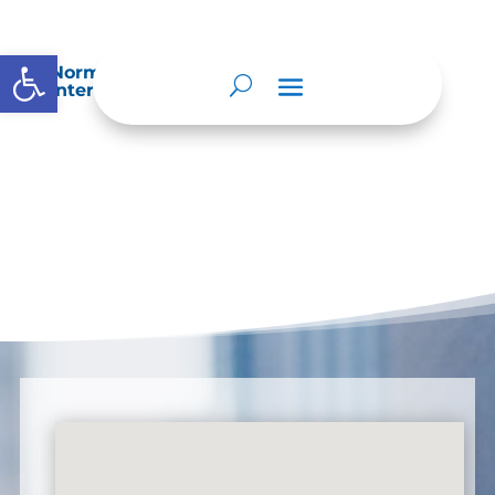
Abrir barra de herramientas
Normatividad especial que les aplique de
interés.