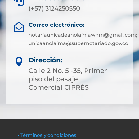

(+57) 3124250550
Correo electrónico:

notariaunicadeanolaimawhm@gmail.com;
unicaanolaima@supernotariado.gov.co
Dirección:

Calle 2 No. 5 -35, Primer
piso del pasaje
Comercial CIPRÉS
• Términos y condiciones