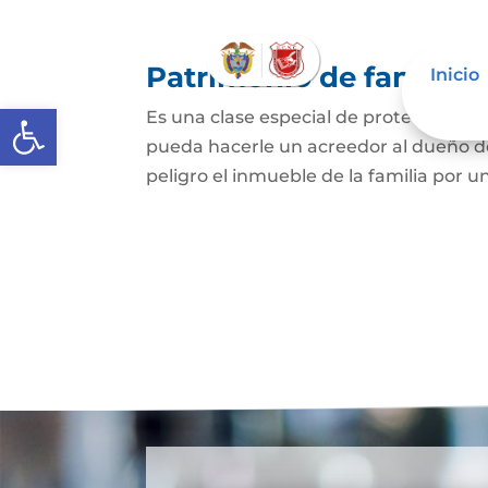
Patrimonio de familia
Inicio
Abrir barra de herramientas
Es una clase especial de protección de
pueda hacerle un acreedor al dueño de
peligro el inmueble de la familia por u