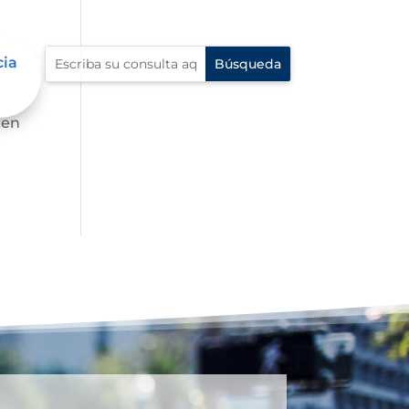
cia
 en