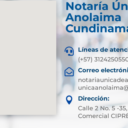
Notaría Ún
Anolaima
Cundinam
Líneas de atenc

(+57) 312425055
Correo electrón

notariaunicad
unicaanolaima@
Dirección:

Calle 2 No. 5 -35
Comercial CIPR