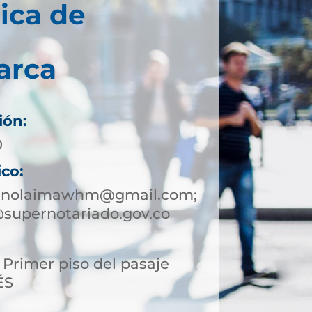
ica de
arca
ión:
0
ico:
eanolaimawhm@gmail.com;
supernotariado.gov.co
, Primer piso del pasaje
ÉS