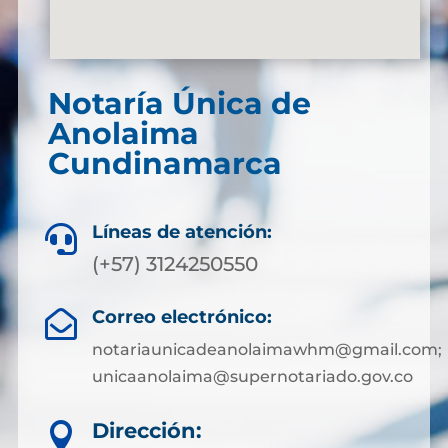
Notaría Única de
Anolaima
Cundinamarca
Líneas de atención:

(+57) 3124250550
Correo electrónico:

notariaunicadeanolaimawhm@gmail.com;
unicaanolaima@supernotariado.gov.co
Dirección:
