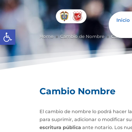
Inicio
Abrir barra de herramientas
Home
Cambio de Nombre
Cambio 
9
9
Cambio Nombre
El cambio de nombre lo podrá hacer l
para suprimir, adicionar o modificar s
escritura pública
ante notario. Los nu