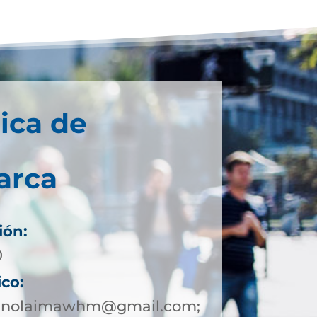
ica de
arca
ión:
0
ico:
eanolaimawhm@gmail.com;