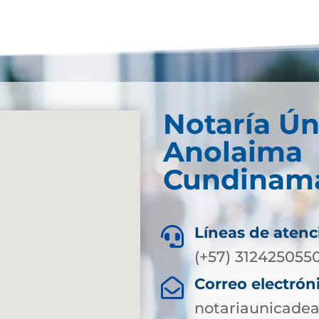
Notaría Ún
Anolaima
Cundinam
Líneas de atenc

(+57) 312425055
Correo electrón

notariaunicad