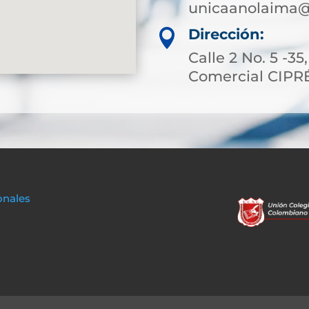
unicaanolaima@
Dirección:

Calle 2 No. 5 -35
Comercial CIPR
onales