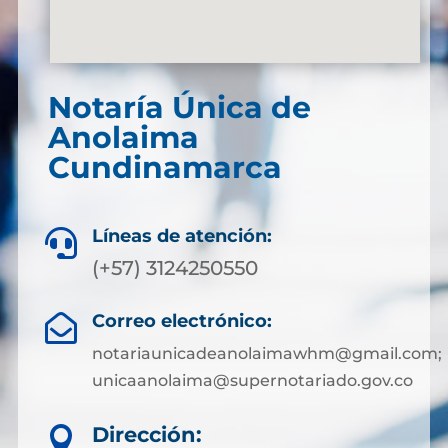
Notaría Única de
Anolaima
Cundinamarca
Líneas de atención:

(+57) 3124250550
Correo electrónico:

notariaunicadeanolaimawhm@gmail.com;
unicaanolaima@supernotariado.gov.co
Dirección:
