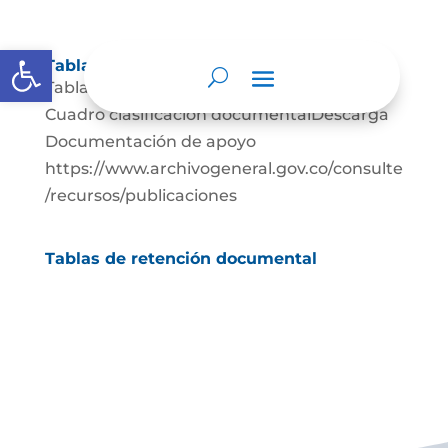
Abrir barra de herramientas
Tablas de retención documental
Tablas de Retención documental Descarga
Cuadro clasificación documentalDescarga
Documentación de apoyo
https://www.archivogeneral.gov.co/consulte
/recursos/publicaciones
Tablas de retención documental