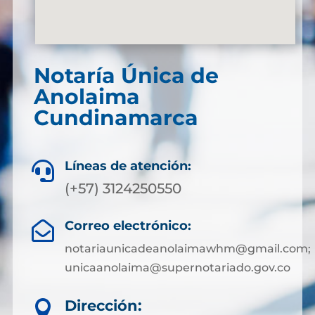
Notaría Única de
Anolaima
Cundinamarca
Líneas de atención:

(+57) 3124250550
Correo electrónico:

notariaunicadeanolaimawhm@gmail.com;
unicaanolaima@supernotariado.gov.co
Dirección:
