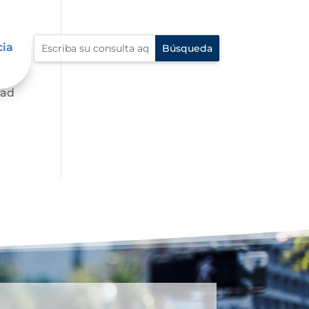
cia
dad