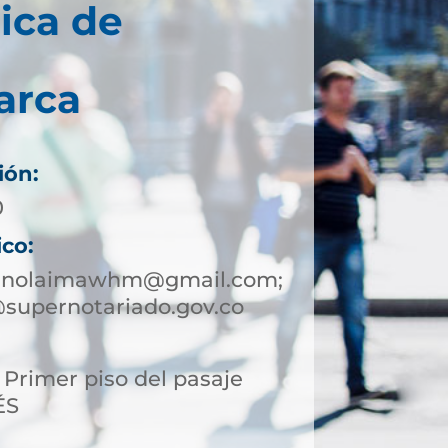
ica de
arca
ión:
0
ico:
eanolaimawhm@gmail.com;
supernotariado.gov.co
, Primer piso del pasaje
ÉS