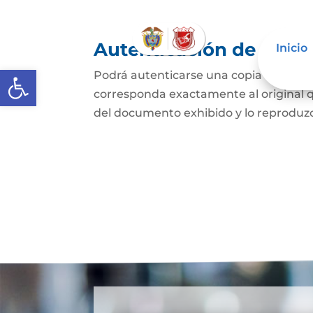
Autenticación de Copi
Inicio
Abrir barra de herramientas
Podrá autenticarse una copia mecánic
corresponda exactamente al original q
del documento exhibido y lo reproduzca