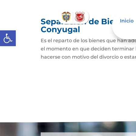
Separación de Bienes o
Inicio
Conyugal
Abrir barra de herramientas
Es el reparto de los bienes que han a
el momento en que deciden terminar l
hacerse con motivo del divorcio o esta