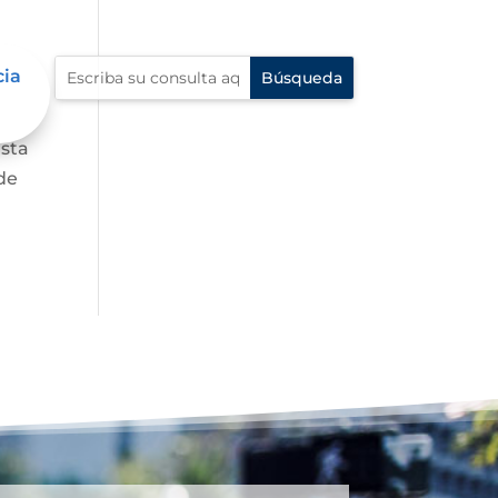
cia
asta
de