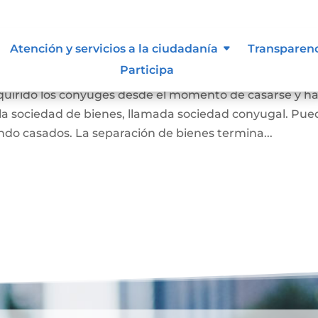
 Liquidación de Sociedad
Atención y servicios a la ciudadanía
Transparen
Participa
dquirido los cónyuges desde el momento de casarse y h
a sociedad de bienes, llamada sociedad conyugal. Pue
ndo casados. La separación de bienes termina...