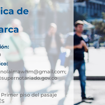
ica de
arca
ión:
0
ico:
eanolaimawhm@gmail.com;
supernotariado.gov.co
, Primer piso del pasaje
ÉS