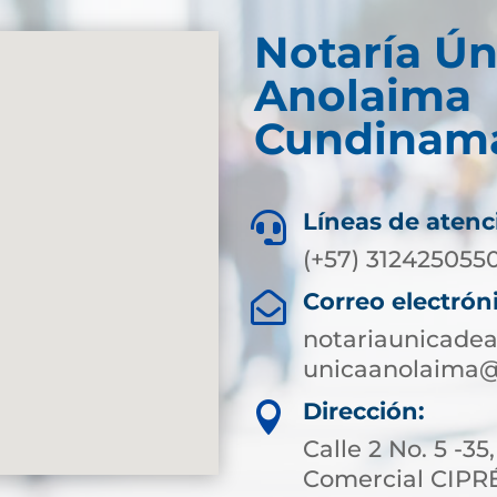
Notaría Ún
Anolaima
Cundinam
Líneas de atenc

(+57) 312425055
Correo electrón

notariaunicad
unicaanolaima@
Dirección:

Calle 2 No. 5 -35
Comercial CIPR