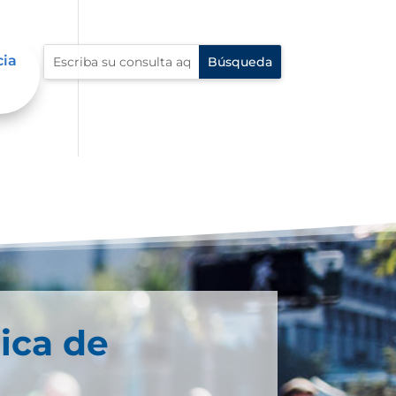
cia
ica de