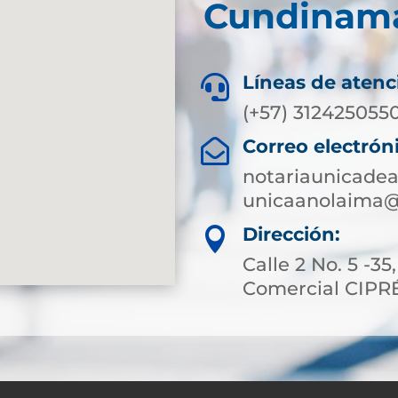
Cundinam
Líneas de atenc

(+57) 312425055
Correo electrón

notariaunicad
unicaanolaima@
Dirección:

Calle 2 No. 5 -35
Comercial CIPR