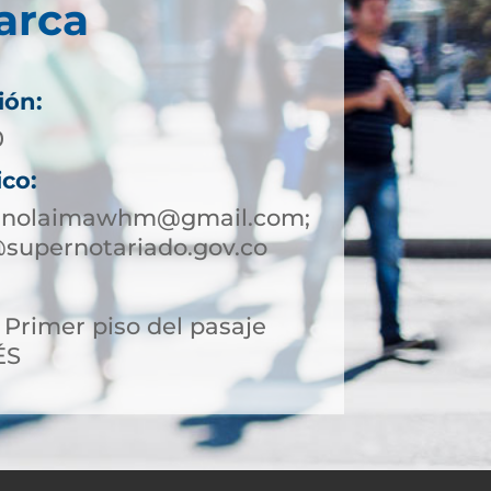
arca
ión:
0
ico:
eanolaimawhm@gmail.com;
supernotariado.gov.co
, Primer piso del pasaje
ÉS