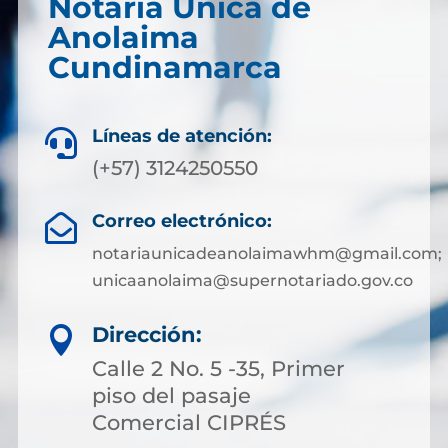
Notaría Única de
Anolaima
Cundinamarca
Líneas de atención:

(+57) 3124250550
Correo electrónico:

notariaunicadeanolaimawhm@gmail.com;
unicaanolaima@supernotariado.gov.co
Dirección:

Calle 2 No. 5 -35, Primer
piso del pasaje
Comercial CIPRÉS